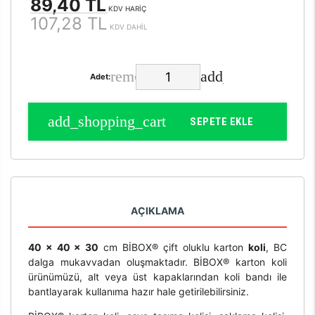
89,40 TL
KDV HARİÇ
107,28 TL
KDV DAHİL
Adet:
SEPETE EKLE
AÇIKLAMA
40 x 40 x 30
cm BİBOX® çift oluklu karton
koli
, BC
dalga mukavvadan oluşmaktadır. BİBOX® karton koli
ürünümüzü, alt veya üst kapaklarından koli bandı ile
bantlayarak kullanıma hazır hale getirilebilirsiniz.