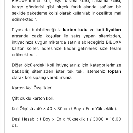
BİBOX® karton koli, eşya taşıma kolisi, saklama kolisi,
kargo gönderisi gibi birçok farklı alanda sağlam bir
şekilde paketleme kolisi olarak kullanılabilir özellikte imal
edilmektedir.
Piyasada bulabileceğiniz
karton kutu
ve
koli fiyatları
arasında cazip koşullar ile satış yapan sitemizden,
ihtiyacınıza uygun miktarda satın alabileceğiniz BİBOX®
karton koliler, adresinize kadar getirilerek size teslim
edilmektedir.
Diğer ölçülerdeki koli ihtiyaçlarınız için kategorilerimize
bakabilir, sitemizden ister tek tek, isterseniz
toptan
olarak koli siparişi verebilirsiniz.
Karton Koli Özellikleri :
Çift oluklu karton koli.
Koli Ölçüsü : 40 x 40 x 30 cm ( Boy x En x Yükseklik ).
Desi Hesabı : ( Boy x En x Yükseklik ) / 3000 = 16,00
ds.