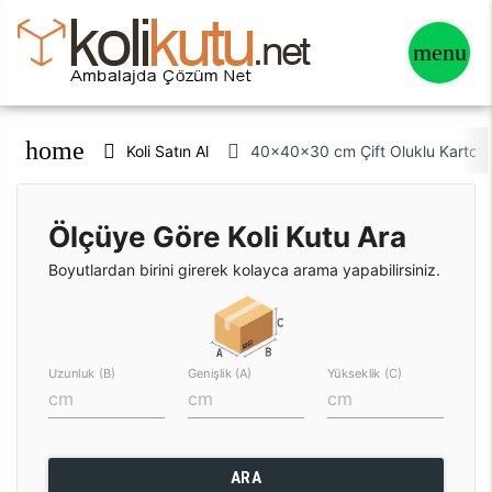
home
Koli Satın Al
40x40x30 cm Çift Oluklu Karton Ko
Ölçüye Göre Koli Kutu Ara
Boyutlardan birini girerek kolayca arama yapabilirsiniz.
Uzunluk (B)
Genişlik (A)
Yükseklik (C)
ARA