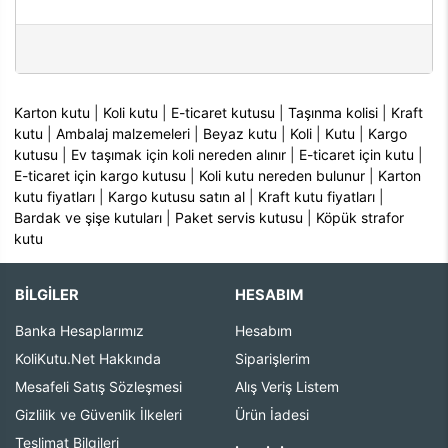
Karton kutu
|
Koli kutu
|
E-ticaret kutusu
|
Taşınma kolisi
|
Kraft
kutu
|
Ambalaj malzemeleri
|
Beyaz kutu
|
Koli
|
Kutu
|
Kargo
kutusu
|
Ev taşımak için koli nereden alınır
|
E-ticaret için kutu
|
E-ticaret için kargo kutusu
|
Koli kutu nereden bulunur
|
Karton
kutu fiyatları
|
Kargo kutusu satın al
|
Kraft kutu fiyatları
|
Bardak ve şişe kutuları
|
Paket servis kutusu
|
Köpük strafor
kutu
BİLGİLER
HESABIM
Banka Hesaplarımız
Hesabım
KoliKutu.Net Hakkında
Siparişlerim
Mesafeli Satış Sözleşmesi
Alış Veriş Listem
Gizlilik ve Güvenlik İlkeleri
Ürün İadesi
Teslimat Bilgileri