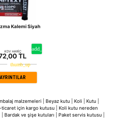
azma Kalemi Siyah
KDV HARİÇ
72,00 TL
AYRINTILAR
mbalaj malzemeleri
|
Beyaz kutu
|
Koli
|
Kutu
|
-ticaret için kargo kutusu
|
Koli kutu nereden
ı
|
Bardak ve şişe kutuları
|
Paket servis kutusu
|