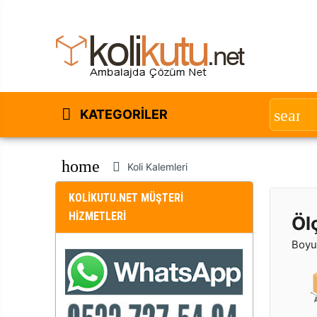
KATEGORILER
home
Koli Kalemleri
KOLİKUTU.NET MÜŞTERİ
HİZMETLERİ
Öl
Boyut