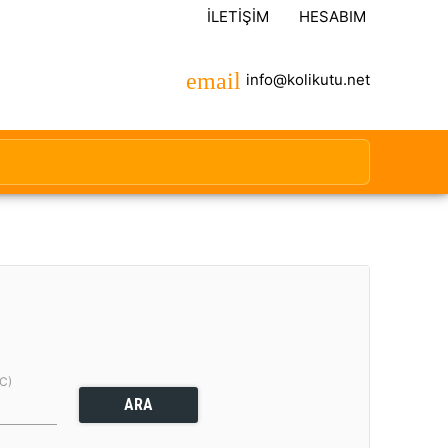
İLETIŞIM
HESABIM
info@kolikutu.net
(C)
ARA