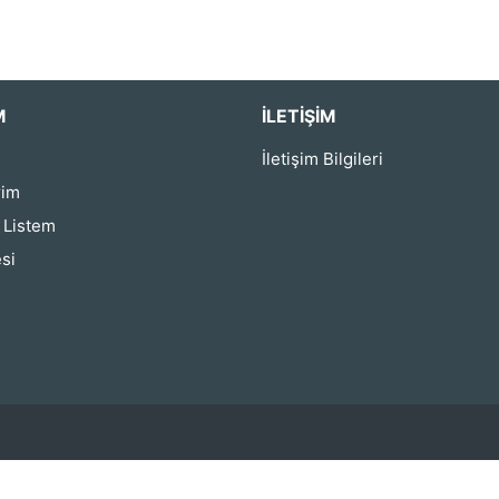
M
İLETIŞIM
İletişim Bilgileri
rim
ş Listem
si