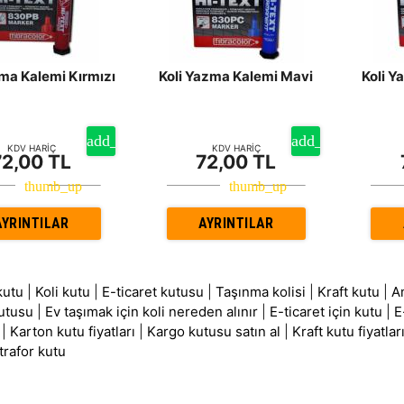
zma Kalemi Kırmızı
Koli Yazma Kalemi Mavi
Koli Y
KDV HARİÇ
KDV HARİÇ
72,00 TL
72,00 TL
AYRINTILAR
AYRINTILAR
kutu
|
Koli kutu
|
E-ticaret kutusu
|
Taşınma kolisi
|
Kraft kutu
|
A
utusu
|
Ev taşımak için koli nereden alınır
|
E-ticaret için kutu
|
E
|
Karton kutu fiyatları
|
Kargo kutusu satın al
|
Kraft kutu fiyatlar
trafor kutu