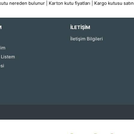
 kutu nereden bulunur
|
Karton kutu fiyatları
|
Kargo kutusu satın
M
İLETIŞIM
İletişim Bilgileri
rim
ş Listem
si