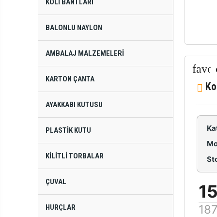
KOLI BANTLARI
BALONLU NAYLON
AMBALAJ MALZEMELERI
KARTON ÇANTA
Ko
AYAKKABI KUTUSU
Ka
PLASTIK KUTU
Mo
KILITLI TORBALAR
St
ÇUVAL
15
187
HURÇLAR