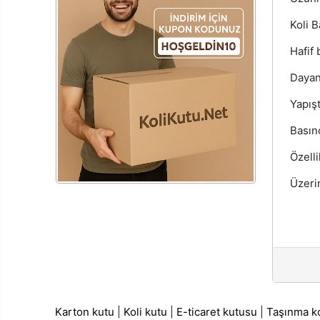
Koli B
Hafif 
Dayan
Yapışt
Basın
Özelli
Üzerin
Karton kutu
|
Koli kutu
|
E-ticaret kutusu
|
Taşınma ko