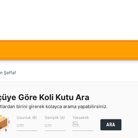
m Şeffaf
çüye Göre Koli Kutu Ara
lardan birini girerek kolayca arama yapabilirsiniz.
Uzunluk (B)
Genişlik (A)
Yükseklik
(C)
ARA