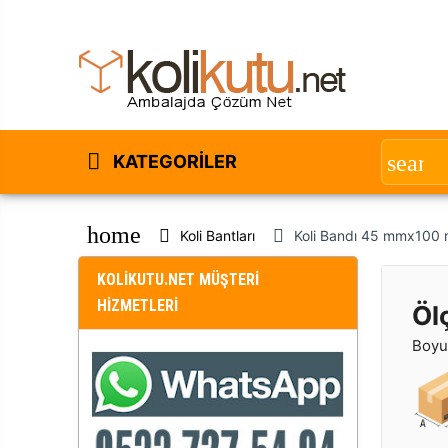
KATEGORILER
home
Koli Bantları
Koli Bandı 45 mmx100 
KOLİKUTU.NET MÜŞTERİ
HİZMETLERİ
Öl
Boyut