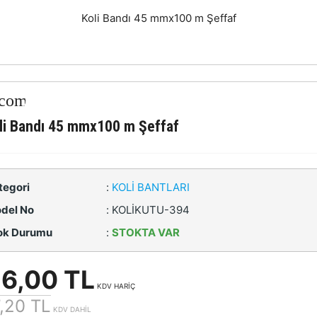
Koli Bandı 45 mmx100 m Şeffaf
li Bandı 45 mmx100 m Şeffaf
tegori
:
KOLI BANTLARI
del No
:
KOLİKUTU-394
ok Durumu
:
STOKTA VAR
6,00 TL
KDV HARİÇ
,20 TL
KDV DAHİL