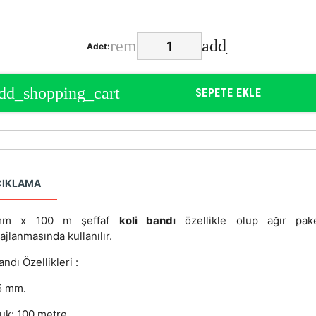
Adet:
SEPETE EKLE
ÇIKLAMA
mm x 100 m şeffaf
koli bandı
özellikle olup ağır pake
jlanmasında kullanılır.
andı Özellikleri :
5 mm.
uk: 100 metre.