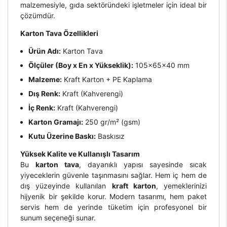
malzemesiyle, gıda sektöründeki işletmeler için ideal bir
çözümdür.
Karton Tava Özellikleri
Ürün Adı:
Karton Tava
Ölçüler (Boy x En x Yükseklik):
105×65×40 mm
Malzeme:
Kraft Karton + PE Kaplama
Dış Renk:
Kraft (Kahverengi)
İç Renk:
Kraft (Kahverengi)
Karton Gramajı:
250 gr/m² (gsm)
Kutu Üzerine Baskı:
Baskısız
Yüksek Kalite ve Kullanışlı Tasarım
Bu
karton tava
, dayanıklı yapısı sayesinde sıcak
yiyeceklerin güvenle taşınmasını sağlar. Hem iç hem de
dış yüzeyinde kullanılan
kraft karton
, yemeklerinizi
hijyenik bir şekilde korur. Modern tasarımı, hem paket
servis hem de yerinde tüketim için profesyonel bir
sunum seçeneği sunar.