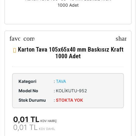
1000 Adet
Karton Tava 105x65x40 mm Baskısız Kraft
1000 Adet
Kategori
:
TAVA
Model No
:
KOLİKUTU-952
Stok Durumu
:
STOKTA YOK
0,01 TL
KDV HARİÇ
0,01 TL
KDV DAHİL