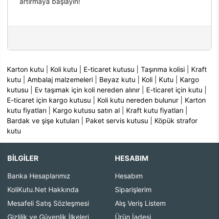
artırmaya başlayın!
Karton kutu
|
Koli kutu
|
E-ticaret kutusu
|
Taşınma kolisi
|
Kraft
kutu
|
Ambalaj malzemeleri
|
Beyaz kutu
|
Koli
|
Kutu
|
Kargo
kutusu
|
Ev taşımak için koli nereden alınır
|
E-ticaret için kutu
|
E-ticaret için kargo kutusu
|
Koli kutu nereden bulunur
|
Karton
kutu fiyatları
|
Kargo kutusu satın al
|
Kraft kutu fiyatları
|
Bardak ve şişe kutuları
|
Paket servis kutusu
|
Köpük strafor
kutu
BİLGİLER
HESABIM
Banka Hesaplarımız
Hesabım
KoliKutu.Net Hakkında
Siparişlerim
Mesafeli Satış Sözleşmesi
Alış Veriş Listem
Gizlilik ve Güvenlik İlkeleri
Ürün İadesi