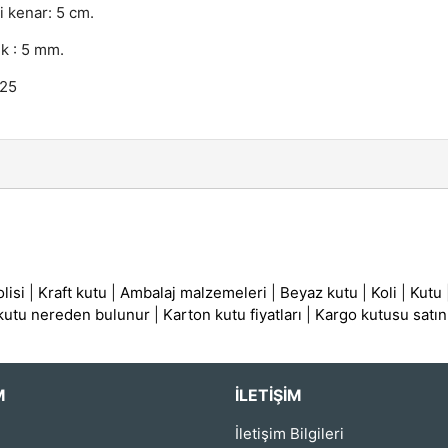
i kenar: 5 cm.
ık : 5 mm.
 25
lisi
|
Kraft kutu
|
Ambalaj malzemeleri
|
Beyaz kutu
|
Koli
|
Kutu
 kutu nereden bulunur
|
Karton kutu fiyatları
|
Kargo kutusu satın
M
İLETIŞIM
İletişim Bilgileri