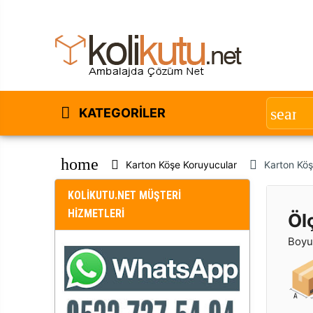
KATEGORILER
home
Karton Köşe Koruyucular
Karton Kö
KOLİKUTU.NET MÜŞTERİ
HİZMETLERİ
Öl
Boyut