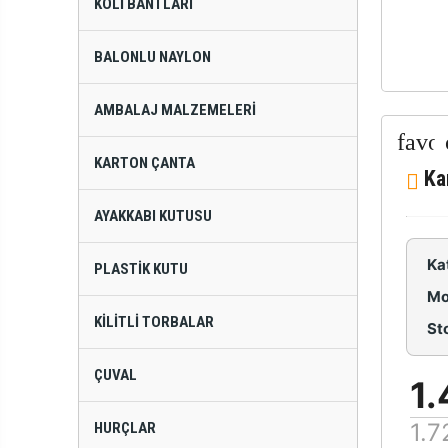
KOLI BANTLARI
BALONLU NAYLON
AMBALAJ MALZEMELERI
KARTON ÇANTA
Ka
AYAKKABI KUTUSU
Ka
PLASTIK KUTU
Mo
KILITLI TORBALAR
St
ÇUVAL
1.
1.7
HURÇLAR