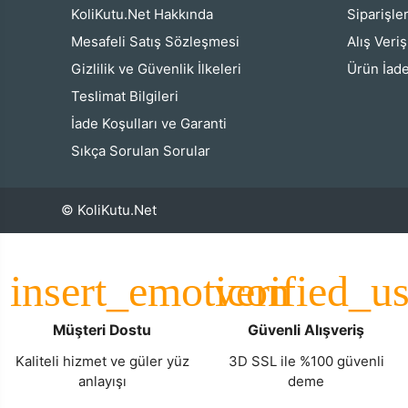
KoliKutu.Net Hakkında
Siparişle
Mesafeli Satış Sözleşmesi
Alış Veri
Gizlilik ve Güvenlik İlkeleri
Ürün İade
Teslimat Bilgileri
İade Koşulları ve Garanti
Sıkça Sorulan Sorular
© KoliKutu.Net
Müşteri Dostu
Güvenli Alışveriş
Kaliteli hizmet ve güler yüz
3D SSL ile %100 güvenli
anlayışı
deme