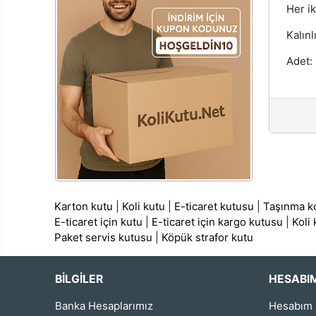
Her ik
Kalınl
Adet:
Karton kutu
|
Koli kutu
|
E-ticaret kutusu
|
Taşınma ko
E-ticaret için kutu
|
E-ticaret için kargo kutusu
|
Koli
Paket servis kutusu
|
Köpük strafor kutu
BİLGİLER
HESABI
Banka Hesaplarımız
Hesabım