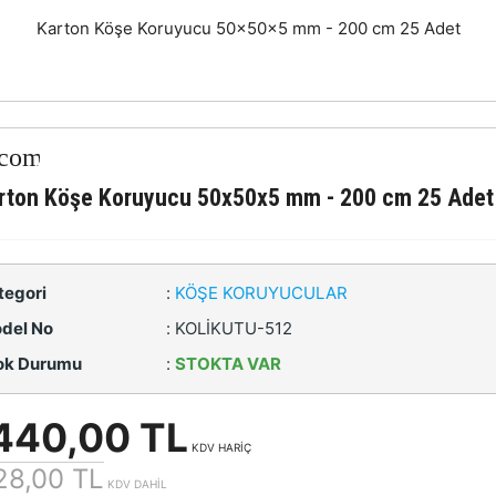
Karton Köşe Koruyucu 50x50x5 mm - 200 cm 25 Adet
rton Köşe Koruyucu 50x50x5 mm - 200 cm 25 Adet
tegori
:
KÖŞE KORUYUCULAR
del No
:
KOLİKUTU-512
ok Durumu
:
STOKTA VAR
440,00 TL
KDV HARİÇ
28,00 TL
KDV DAHİL