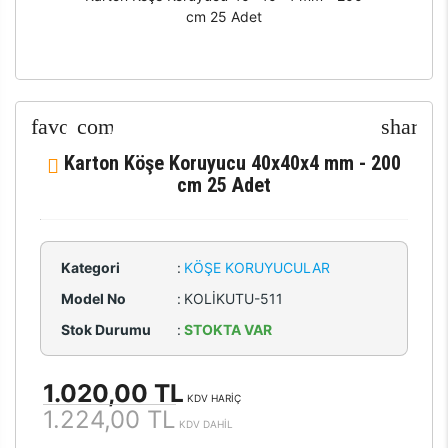
cm 25 Adet
Karton Köşe Koruyucu 40x40x4 mm - 200
cm 25 Adet
Kategori
:
KÖŞE KORUYUCULAR
Model No
:
KOLİKUTU-511
Stok Durumu
:
STOKTA VAR
1.020,00 TL
KDV HARİÇ
1.224,00 TL
KDV DAHİL