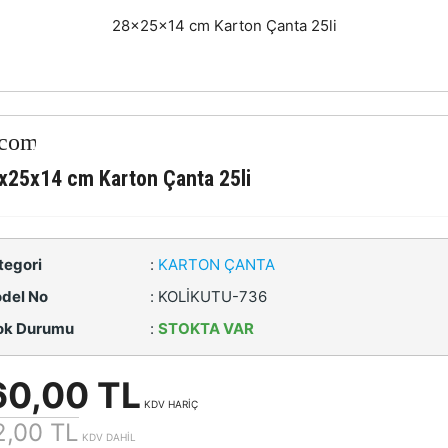
28x25x14 cm Karton Çanta 25li
x25x14 cm Karton Çanta 25li
tegori
:
KARTON ÇANTA
del No
:
KOLİKUTU-736
ok Durumu
:
STOKTA VAR
60,00 TL
KDV HARİÇ
2,00 TL
KDV DAHİL