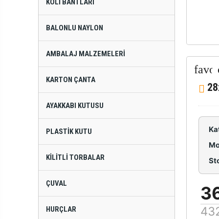
KOLI BANTLARI
BALONLU NAYLON
AMBALAJ MALZEMELERI
KARTON ÇANTA
28
AYAKKABI KUTUSU
Ka
PLASTIK KUTU
Mo
KILITLI TORBALAR
St
ÇUVAL
3
43
HURÇLAR