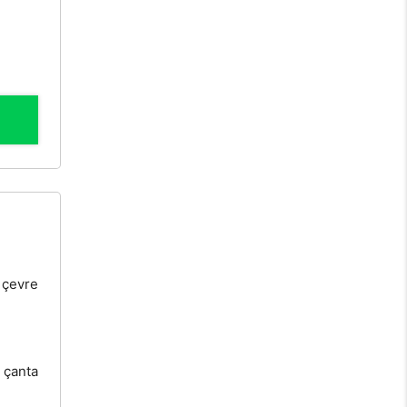
 çevre
t çanta