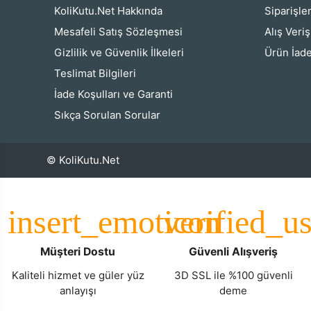
KoliKutu.Net Hakkında
Siparişle
Mesafeli Satış Sözleşmesi
Alış Veri
Gizlilik ve Güvenlik İlkeleri
Ürün İade
Teslimat Bilgileri
İade Koşulları ve Garanti
Sıkça Sorulan Sorular
© KoliKutu.Net
Müşteri Dostu
Güvenli Alışveriş
Kaliteli hizmet ve güler yüz
3D SSL ile %100 güvenli
anlayışı
deme