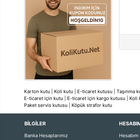
Karton kutu
|
Koli kutu
|
E-ticaret kutusu
|
Taşınma ko
E-ticaret için kutu
|
E-ticaret için kargo kutusu
|
Koli
Paket servis kutusu
|
Köpük strafor kutu
BİLGİLER
HESABI
Banka Hesaplarımız
Hesabım