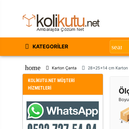
KATEGORILER
home
Karton Çanta
28x25x14 cm Karton 
KOLİKUTU.NET MÜŞTERİ
HİZMETLERİ
Öl
Boyut