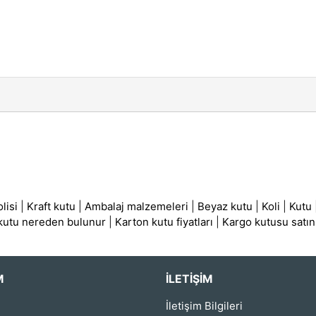
lisi
|
Kraft kutu
|
Ambalaj malzemeleri
|
Beyaz kutu
|
Koli
|
Kutu
 kutu nereden bulunur
|
Karton kutu fiyatları
|
Kargo kutusu satın
M
İLETIŞIM
İletişim Bilgileri