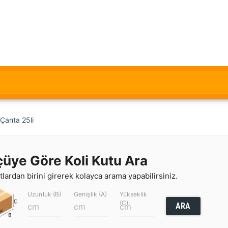
Çanta 25li
çüye Göre Koli Kutu Ara
lardan birini girerek kolayca arama yapabilirsiniz.
Uzunluk (B)
Genişlik (A)
Yükseklik
(C)
ARA