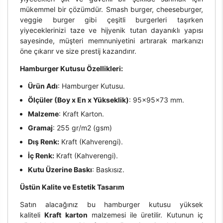
mükemmel bir çözümdür. Smash burger, cheeseburger,
veggie burger gibi çeşitli burgerleri taşırken
yiyeceklerinizi taze ve hijyenik tutan dayanıklı yapısı
sayesinde, müşteri memnuniyetini artırarak markanızı
öne çıkarır ve size prestij kazandırır.
Hamburger Kutusu Özellikleri:
Ürün Adı
: Hamburger Kutusu.
Ölçüler (Boy x En x Yükseklik)
: 95x95x73 mm.
Malzeme
: Kraft Karton.
Gramaj
: 255 gr/m2 (gsm)
Dış Renk:
Kraft (Kahverengi).
İç Renk:
Kraft (Kahverengi).
Kutu Üzerine Baskı
: Baskısız.
Üstün Kalite ve Estetik Tasarım
Satın alacağınız bu hamburger kutusu yüksek
kaliteli
Kraft karton
malzemesi ile üretilir. Kutunun iç