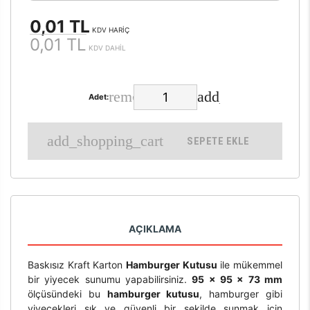
0,01 TL
KDV HARİÇ
0,01 TL
KDV DAHİL
Adet:
SEPETE EKLE
AÇIKLAMA
Baskısız Kraft Karton
Hamburger Kutusu
ile mükemmel
bir yiyecek sunumu yapabilirsiniz.
95 x 95 x 73 mm
ölçüsündeki bu
hamburger kutusu
, hamburger gibi
yiyecekleri şık ve güvenli bir şekilde sunmak için