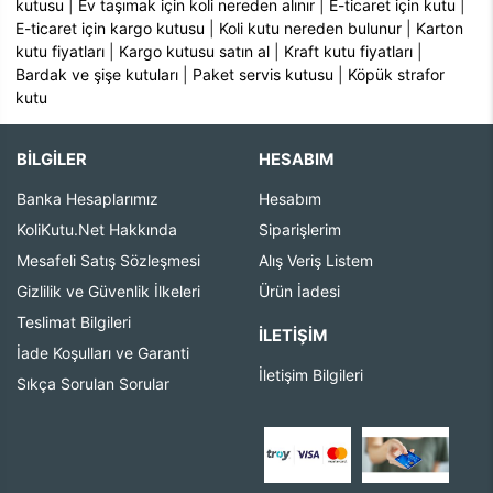
kutusu
|
Ev taşımak için koli nereden alınır
|
E-ticaret için kutu
|
E-ticaret için kargo kutusu
|
Koli kutu nereden bulunur
|
Karton
kutu fiyatları
|
Kargo kutusu satın al
|
Kraft kutu fiyatları
|
Bardak ve şişe kutuları
|
Paket servis kutusu
|
Köpük strafor
kutu
BİLGİLER
HESABIM
Banka Hesaplarımız
Hesabım
KoliKutu.Net Hakkında
Siparişlerim
Mesafeli Satış Sözleşmesi
Alış Veriş Listem
Gizlilik ve Güvenlik İlkeleri
Ürün İadesi
Teslimat Bilgileri
İLETIŞIM
İade Koşulları ve Garanti
İletişim Bilgileri
Sıkça Sorulan Sorular