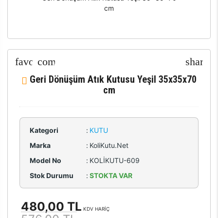
cm
Geri Dönüşüm Atık Kutusu Yeşil 35x35x70
cm
Kategori
:
KUTU
Marka
:
KoliKutu.Net
Model No
:
KOLİKUTU-609
Stok Durumu
:
STOKTA VAR
480,00 TL
KDV HARİÇ