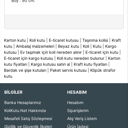
Boy : 90 cm.
Karton kutu
|
Koli kutu
|
E-ticaret kutusu
|
Taşınma kolisi
|
Kraft
kutu
|
Ambalaj malzemeleri
|
Beyaz kutu
|
Koli
|
Kutu
|
Kargo
kutusu
|
Ev taşımak için koli nereden alınır
|
E-ticaret için kutu
|
E-ticaret için kargo kutusu
|
Koli kutu nereden bulunur
|
Karton
kutu fiyatları
|
Kargo kutusu satın al
|
Kraft kutu fiyatları
|
Bardak ve şişe kutuları
|
Paket servis kutusu
|
Köpük strafor
kutu
BİLGİLER
HESABIM
Banka Hesaplarımız
Hesabım
KoliKutu.Net Hakkında
Siparişlerim
Mesafeli Satış Sözleşmesi
Alış Veriş Listem
Gizlilik ve Güvenlik İlkeleri
Ürün İadesi