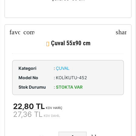
Çuval 55x90 cm
Kategori
:
ÇUVAL
Model No
:
KOLİKUTU-452
Stok Durumu
:
STOKTA VAR
22,80 TL
KDV HARİÇ
27,36 TL
KDV DAHİL