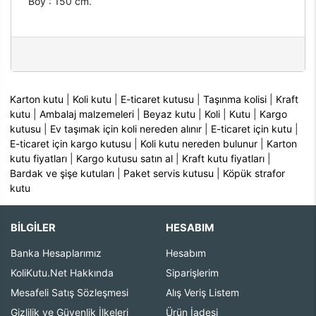
Boy : 150 cm.
Karton kutu
|
Koli kutu
|
E-ticaret kutusu
|
Taşınma kolisi
|
Kraft
kutu
|
Ambalaj malzemeleri
|
Beyaz kutu
|
Koli
|
Kutu
|
Kargo
kutusu
|
Ev taşımak için koli nereden alınır
|
E-ticaret için kutu
|
E-ticaret için kargo kutusu
|
Koli kutu nereden bulunur
|
Karton
kutu fiyatları
|
Kargo kutusu satın al
|
Kraft kutu fiyatları
|
Bardak ve şişe kutuları
|
Paket servis kutusu
|
Köpük strafor
kutu
BİLGİLER
HESABIM
Banka Hesaplarımız
Hesabım
KoliKutu.Net Hakkında
Siparişlerim
Mesafeli Satış Sözleşmesi
Alış Veriş Listem
Gizlilik ve Güvenlik İlkeleri
Ürün İadesi