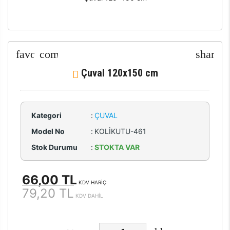
Çuval 120x150 cm
Kategori
:
ÇUVAL
Model No
:
KOLİKUTU-461
Stok Durumu
:
STOKTA VAR
66,00 TL
KDV HARİÇ
79,20 TL
KDV DAHİL