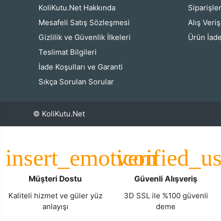
KoliKutu.Net Hakkında
Siparişle
Mesafeli Satış Sözleşmesi
Alış Veri
Gizlilik ve Güvenlik İlkeleri
Ürün İade
Teslimat Bilgileri
İade Koşulları ve Garanti
Sıkça Sorulan Sorular
© KoliKutu.Net
Müşteri Dostu
Güvenli Alışveriş
Kaliteli hizmet ve güler yüz
3D SSL ile %100 güvenli
anlayışı
deme