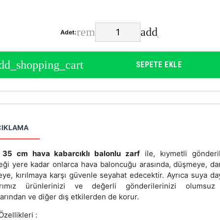
Adet:
SEPETE EKLE
ÇIKLAMA
35 cm hava kabarcıklı balonlu zarf
ile, kıymetli gönderil
eği yere kadar onlarca hava baloncuğu arasında, düşmeye, da
eye, kırılmaya karşı güvenle seyahat edecektir. Ayrıca suya day
arımız ürünlerinizi ve değerli gönderilerinizi olumsu
arından ve diğer dış etkilerden de korur.
zellikleri :