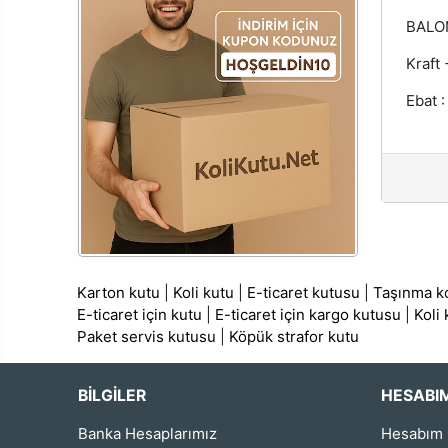
BALON
Kraft
Ebat :
Karton kutu
|
Koli kutu
|
E-ticaret kutusu
|
Taşınma ko
E-ticaret için kutu
|
E-ticaret için kargo kutusu
|
Koli
Paket servis kutusu
|
Köpük strafor kutu
BİLGİLER
HESABI
Banka Hesaplarımız
Hesabım