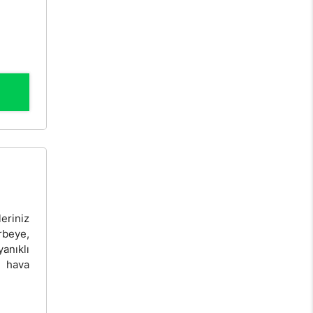
eriniz
rbeye,
anıklı
z hava