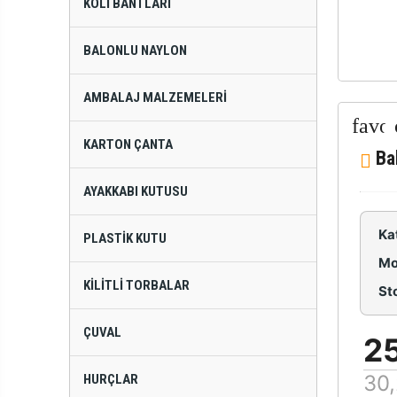
KOLI BANTLARI
BALONLU NAYLON
AMBALAJ MALZEMELERI
KARTON ÇANTA
Ba
AYAKKABI KUTUSU
Ka
PLASTIK KUTU
Mo
KILITLI TORBALAR
St
ÇUVAL
25
30,
HURÇLAR