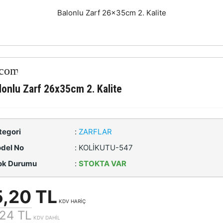
Balonlu Zarf 26x35cm 2. Kalite
lonlu Zarf 26x35cm 2. Kalite
tegori
:
ZARFLAR
del No
:
KOLİKUTU-547
ok Durumu
:
STOKTA VAR
,20 TL
KDV HARİÇ
24 TL
KDV DAHİL