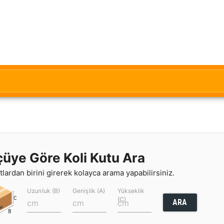
çüye Göre Koli Kutu Ara
lardan birini girerek kolayca arama yapabilirsiniz.
Uzunluk (B)
Genişlik (A)
Yükseklik
(C)
ARA