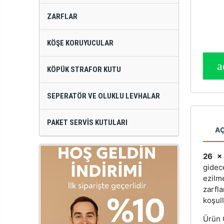
ZARFLAR
KÖŞE KORUYUCULAR
KÖPÜK STRAFOR KUTU
SEPERATÖR VE OLUKLU LEVHALAR
PAKET SERVIS KUTULARI
A
26 x 
gidec
ezilm
zarfl
koşull
Ürün Ö