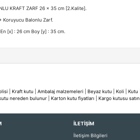
LU KRAFT ZARF 26 x 35 cm [2.Kalite].
 + Koruyucu Balonlu Zarf.
 En [x] : 26 cm Boy [y] : 35 cm.
lisi
|
Kraft kutu
|
Ambalaj malzemeleri
|
Beyaz kutu
|
Koli
|
Kutu
 kutu nereden bulunur
|
Karton kutu fiyatları
|
Kargo kutusu satın
M
İLETIŞIM
İletişim Bilgileri