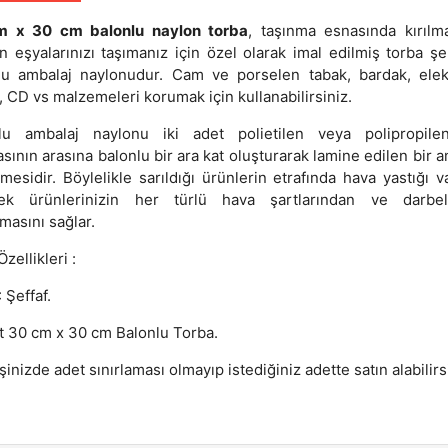
m x 30 cm balonlu naylon torba
, taşınma esnasında kırılma
an eşyalarınızı taşımanız için özel olarak imal edilmiş torba şe
lu ambalaj naylonudur. Cam ve porselen tabak, bardak, elek
, CD vs malzemeleri korumak için kullanabilirsiniz.
lu ambalaj naylonu iki adet polietilen veya polipropile
sının arasına balonlu bir ara kat oluşturarak lamine edilen bir 
esidir. Böylelikle sarıldığı ürünlerin etrafında hava yastığı v
ek ürünlerinizin her türlü hava şartlarından ve darbe
masını sağlar.
zellikleri :
 Şeffaf.
t 30 cm x 30 cm Balonlu Torba.
şinizde adet sınırlaması olmayıp istediğiniz adette satın alabilirs