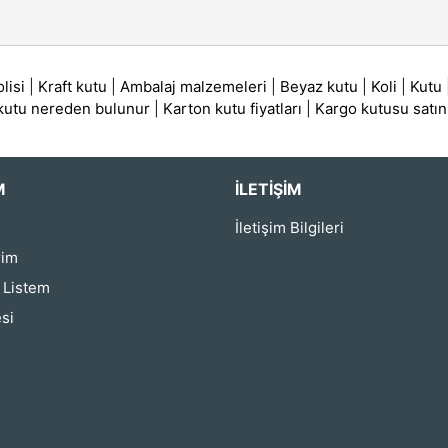
lisi
|
Kraft kutu
|
Ambalaj malzemeleri
|
Beyaz kutu
|
Koli
|
Kutu
 kutu nereden bulunur
|
Karton kutu fiyatları
|
Kargo kutusu satın
M
İLETIŞIM
İletişim Bilgileri
rim
ş Listem
si