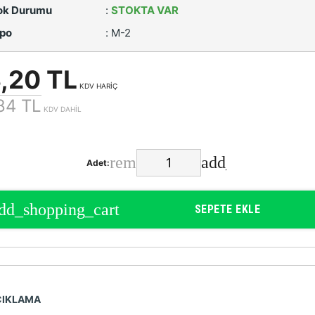
ok Durumu
:
STOKTA VAR
po
:
M-2
,20 TL
KDV HARİÇ
84 TL
KDV DAHİL
Adet:
SEPETE EKLE
ÇIKLAMA