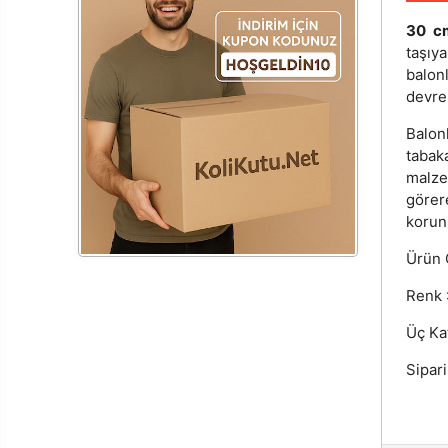
30 c
taşıy
balon
devre
Balon
tabaka
malzem
görer
korun
Ürün Ö
Renk :
Üç Ka
Sipari