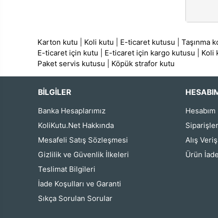
Karton kutu
|
Koli kutu
|
E-ticaret kutusu
|
Taşınma ko
E-ticaret için kutu
|
E-ticaret için kargo kutusu
|
Koli
Paket servis kutusu
|
Köpük strafor kutu
BİLGİLER
HESABI
Banka Hesaplarımız
Hesabım
KoliKutu.Net Hakkında
Siparişle
Mesafeli Satış Sözleşmesi
Alış Veri
Gizlilik ve Güvenlik İlkeleri
Ürün İade
Teslimat Bilgileri
İade Koşulları ve Garanti
Sıkça Sorulan Sorular