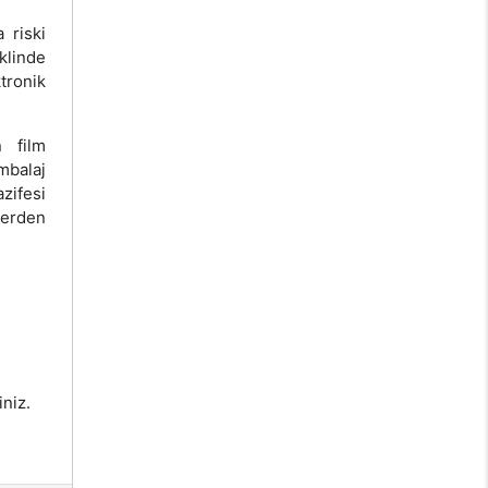
 riski
klinde
tronik
n film
ambalaj
azifesi
lerden
iniz.