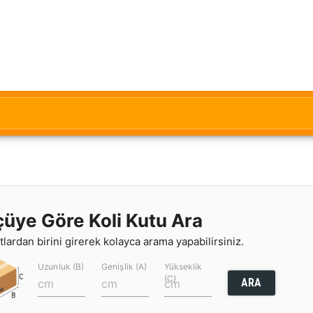
çüye Göre Koli Kutu Ara
lardan birini girerek kolayca arama yapabilirsiniz.
Uzunluk (B)
Genişlik (A)
Yükseklik
(C)
ARA