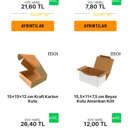
KDV HARİÇ
KDV HARİÇ
21,60 TL
7,80 TL
AYRINTILAR
AYRINTILAR
15x15x12 cm Kraft Karton
15,5x11x7,5 cm Beyaz
Kutu
Kutu Amerikan Kilit
KDV HARİÇ
KDV HARİÇ
26,40 TL
12,00 TL