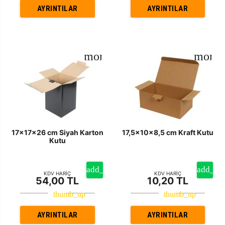
AYRINTILAR
AYRINTILAR
17x17x26 cm Siyah Karton
17,5x10x8,5 cm Kraft Kutu
Kutu
KDV HARİÇ
KDV HARİÇ
54,00 TL
10,20 TL
AYRINTILAR
AYRINTILAR