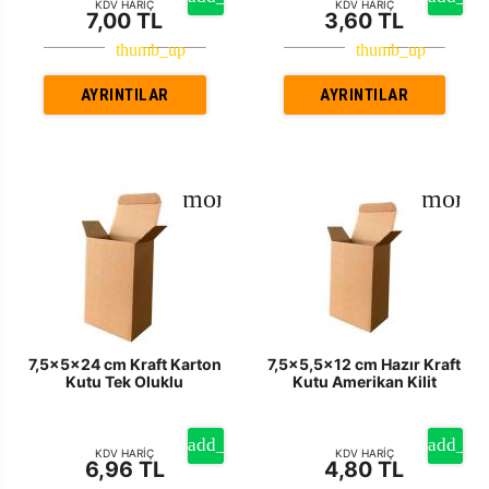
KDV HARİÇ
KDV HARİÇ
7,00 TL
3,60 TL
AYRINTILAR
AYRINTILAR
7,5x5x24 cm Kraft Karton
7,5x5,5x12 cm Hazır Kraft
Kutu Tek Oluklu
Kutu Amerikan Kilit
KDV HARİÇ
KDV HARİÇ
6,96 TL
4,80 TL