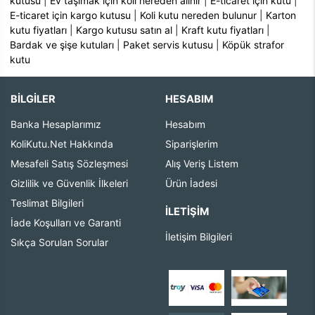
kutusu
|
Ev taşımak için koli nereden alınır
|
E-ticaret için kutu
|
E-ticaret için kargo kutusu
|
Koli kutu nereden bulunur
|
Karton
kutu fiyatları
|
Kargo kutusu satın al
|
Kraft kutu fiyatları
|
Bardak ve şişe kutuları
|
Paket servis kutusu
|
Köpük strafor
kutu
BİLGİLER
HESABIM
Banka Hesaplarımız
Hesabım
KoliKutu.Net Hakkında
Siparişlerim
Mesafeli Satış Sözleşmesi
Alış Veriş Listem
Gizlilik ve Güvenlik İlkeleri
Ürün İadesi
Teslimat Bilgileri
İLETIŞIM
İade Koşulları ve Garanti
İletişim Bilgileri
Sıkça Sorulan Sorular