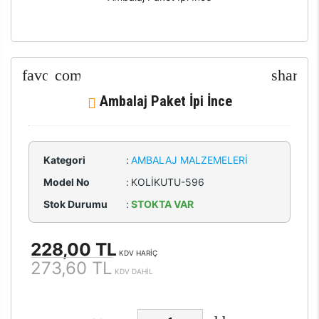
Ambalaj Paket İpi İnce
Kategori
:
AMBALAJ MALZEMELERI
Model No
:
KOLİKUTU-596
Stok Durumu
:
STOKTA VAR
228,00 TL
KDV HARİÇ
273,60 TL
KDV DAHİL