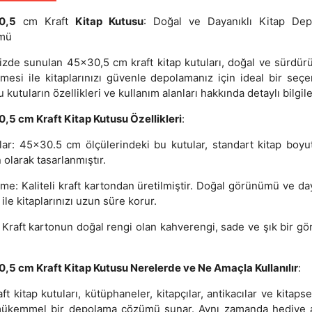
0,5
cm Kraft
Kitap Kutusu
: Doğal ve Dayanıklı Kitap De
mü
izde sunulan 45x30,5 cm kraft kitap kutuları, doğal ve sürdürül
mesi ile kitaplarınızı güvenle depolamanız için ideal bir seçen
u kutuların özellikleri ve kullanım alanları hakkında detaylı bilgile
,5 cm Kraft Kitap Kutusu Özellikleri
:
lar: 45x30.5 cm ölçülerindeki bu kutular, standart kitap boyut
olarak tasarlanmıştır.
me: Kaliteli kraft kartondan üretilmiştir. Doğal görünümü ve day
 ile kitaplarınızı uzun süre korur.
 Kraft kartonun doğal rengi olan kahverengi, sade ve şık bir g
.
,5 cm Kraft Kitap Kutusu Nerelerde ve Ne Amaçla Kullanılır
:
ft kitap kutuları, kütüphaneler, kitapçılar, antikacılar ve kitaps
mükemmel bir depolama çözümü sunar. Aynı zamanda hediye 