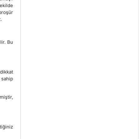
ekilde
broşür
.
ir. Bu
dikkat
 sahip
iştir,
tiğiniz