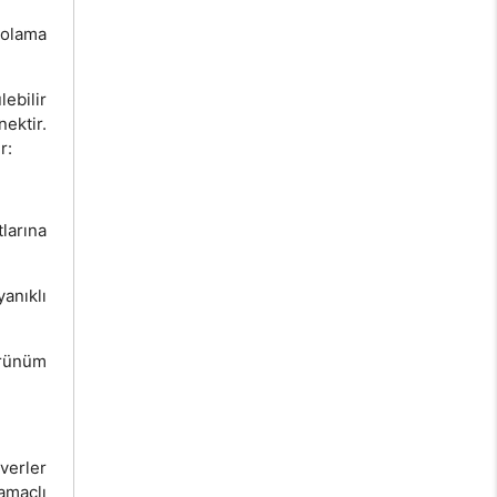
polama
ebilir
ektir.
r:
larına
anıklı
örünüm
everler
amaçlı