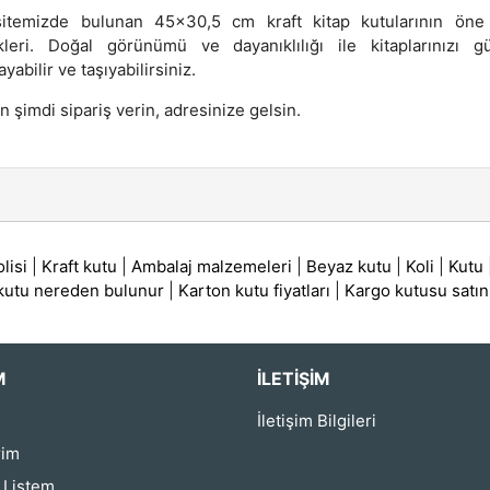
sitemizde bulunan 45x30,5 cm kraft kitap kutularının öne
ikleri. Doğal görünümü ve dayanıklılığı ile kitaplarınızı g
yabilir ve taşıyabilirsiniz.
 şimdi sipariş verin, adresinize gelsin.
lisi
|
Kraft kutu
|
Ambalaj malzemeleri
|
Beyaz kutu
|
Koli
|
Kutu
 kutu nereden bulunur
|
Karton kutu fiyatları
|
Kargo kutusu satın
M
İLETIŞIM
İletişim Bilgileri
rim
ş Listem