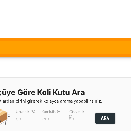
çüye Göre Koli Kutu Ara
lardan birini girerek kolayca arama yapabilirsiniz.
Uzunluk (B)
Genişlik (A)
Yükseklik
(C)
ARA