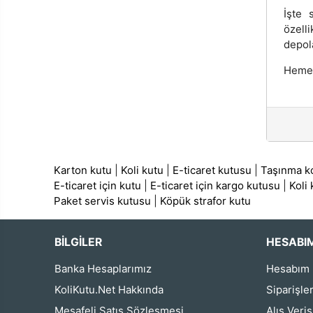
İşte 
özell
depola
Hemen
Karton kutu
|
Koli kutu
|
E-ticaret kutusu
|
Taşınma ko
E-ticaret için kutu
|
E-ticaret için kargo kutusu
|
Koli
Paket servis kutusu
|
Köpük strafor kutu
BİLGİLER
HESABI
Banka Hesaplarımız
Hesabım
KoliKutu.Net Hakkında
Siparişle
Mesafeli Satış Sözleşmesi
Alış Veri