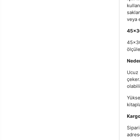
kulla
sakla
veya e
45x30
45x30
ölçüle
Neden
Ucuz 
çeker
olabil
Yükse
kitapl
Kargo
Sipari
adrese