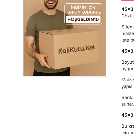
45x3
Çözü
Sitem
malze
İşte b
45x30
Boyut
uygun 
Malze
yapısı
Renk:
sunar
45x30
Bu kra
için 