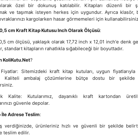
nılarak özel bir dokunuş katılabilir. Kitapları düzenli bir ş
mak ve taşımak isteyen herkes için uygundur. Ayrıca klasör, 
vraklarınızı kargolarken hasar görmemeleri için kullanabilirsiniz
,5 cm Kraft Kitap Kutusu Inch Olarak Ölçüsü
:
,5 cm ölçüsü, yaklaşık olarak 17,72 inch x 12,01 inch'e denk gel
r, standart kitapların rahatlıkla sığabileceği bir boyuttadır.
 KoliKutu.Net
?
Fiyatlar: Sitemizdeki kraft kitap kutuları, uygun fiyatlarıyla 
. Kaliteli ambalaj çözümlerine bütçe dostu bir şekilde
irsiniz.
k Kalite: Kutularımız, dayanıklı kraft kartondan üretilm
arınızı güvenle depolar.
 İle Adrese Teslim
:
ş verdiğinizde, ürünleriniz hızlı ve güvenli bir şekilde belirt
 teslim edilir.