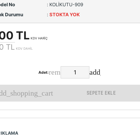
del No
:
KOLİKUTU-909
ok Durumu
:
STOKTA YOK
00 TL
KDV HARİÇ
0 TL
KDV DAHİL
Adet:
SEPETE EKLE
ÇIKLAMA