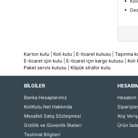
Kol
Des
Karton kutu
|
Koli kutu
|
E-ticaret kutusu
|
Taşınma ko
E-ticaret için kutu
|
E-ticaret için kargo kutusu
|
Koli
Paket servis kutusu
|
Köpük strafor kutu
BİLGİLER
HESABI
Banka Hesaplarımız
Hesabım
KoliKutu.Net Hakkında
Siparişle
Mesafeli Satış Sözleşmesi
Alış Veri
Gizlilik ve Güvenlik İlkeleri
Ürün İade
Teslimat Bilgileri