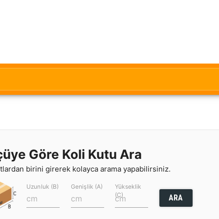
çüye Göre Koli Kutu Ara
lardan birini girerek kolayca arama yapabilirsiniz.
Uzunluk (B)
Genişlik (A)
Yükseklik
(C)
ARA