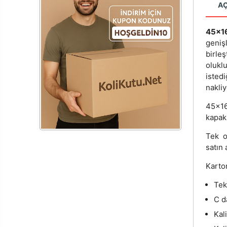
A
45x1
genişl
birle
olukl
isted
nakliy
45x16
kapakl
Tek o
satın 
Karton
Tek
C d
Kal