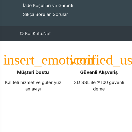
İade Koşulları ve Garanti
Sıkça Sorulan Sorular
© KoliKutu.Net
Müşteri Dostu
Güvenli Alışveriş
Kaliteli hizmet ve güler yüz
3D SSL ile %100 güvenli
anlayışı
deme