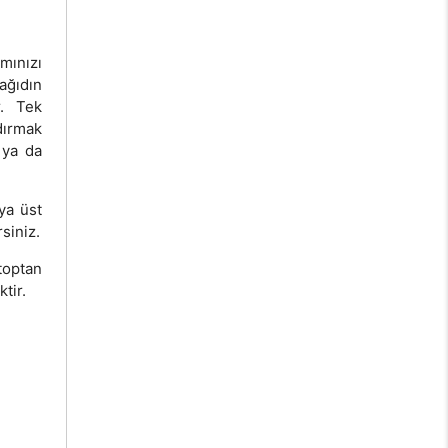
amınızı
kağıdın
r. Tek
dırmak
 ya da
ya üst
siniz.
toptan
tir.