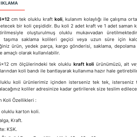
ÇIKLAMA
6x12
cm tek oluklu kraft
koli
, kulanım kolaylığı ile çalışma ort
etecek bir koli çeşididir. Bu koli 2 adet kraft ve 1 adet saman 
ştirilmesiyle oluşturulmuş oluklu mukavvadan üretilmektedi
u taşıma saklama kolileri geçici veya uzun süre için kal
iğiniz ürün, yedek parça, kargo gönderisi, saklama, depolama
e amaçlı olarak kullanılabilir.
x12 cm ölçülerindeki tek oluklu
kraft koli
ürünümüzü, alt ve
arından koli bandı ile bantlayarak kullanıma hazır hale getirebilir
luklu koli ürünlerimiz içinden isterseniz tek tek, isterseniz 
alacağınız koliler adresinize kadar getirilerek size teslim edilecek
 Koli Özellikleri :
 oluklu karton koli.
alga, Kraft.
ite: KSK.