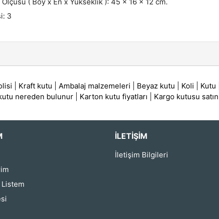
i Ölçüsü ( Boy x En x Yükseklik ): 45 x 16 x 12 cm.
i: 3
lisi
|
Kraft kutu
|
Ambalaj malzemeleri
|
Beyaz kutu
|
Koli
|
Kutu
 kutu nereden bulunur
|
Karton kutu fiyatları
|
Kargo kutusu satın
M
İLETIŞIM
İletişim Bilgileri
rim
ş Listem
si