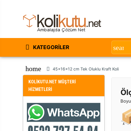
KATEGORILER
home
45x16x12 cm Tek Oluklu Kraft Koli
KOLİKUTU.NET MÜŞTERİ
HİZMETLERİ
Öl
Boyut