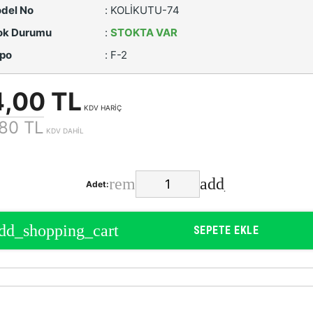
del No
:
KOLİKUTU-74
ok Durumu
:
STOKTA VAR
po
:
F-2
4,00 TL
KDV HARİÇ
80 TL
KDV DAHİL
Adet:
SEPETE EKLE