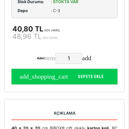
Stok Durumu
:
STOKTA VAR
Depo
:
C-3
40,80 TL
KDV HARİÇ
48,96 TL
KDV DAHİL
Adet:
SEPETE EKLE
AÇIKLAMA
40 x 20 x 20
cm BİBOX® çift oluklu
karton koli
, BC