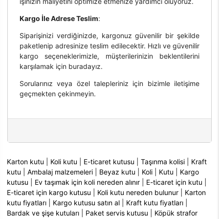
işinizin maliyetini optimize etmenize yardımcı oluyoruz.
Kargo İle Adrese Teslim
:
Siparişinizi verdiğinizde, kargonuz güvenilir bir şekilde
paketlenip adresinize teslim edilecektir. Hızlı ve güvenilir
kargo seçeneklerimizle, müşterilerinizin beklentilerini
karşılamak için buradayız.
Sorularınız veya özel talepleriniz için bizimle iletişime
geçmekten çekinmeyin.
Karton kutu
|
Koli kutu
|
E-ticaret kutusu
|
Taşınma kolisi
|
Kraft
kutu
|
Ambalaj malzemeleri
|
Beyaz kutu
|
Koli
|
Kutu
|
Kargo
kutusu
|
Ev taşımak için koli nereden alınır
|
E-ticaret için kutu
|
E-ticaret için kargo kutusu
|
Koli kutu nereden bulunur
|
Karton
kutu fiyatları
|
Kargo kutusu satın al
|
Kraft kutu fiyatları
|
Bardak ve şişe kutuları
|
Paket servis kutusu
|
Köpük strafor