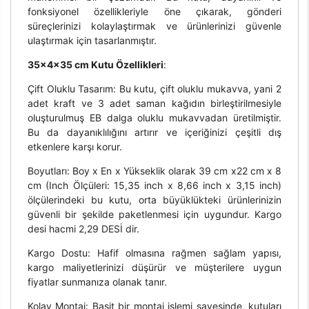
fonksiyonel özellikleriyle öne çıkarak, gönderi
süreçlerinizi kolaylaştırmak ve ürünlerinizi güvenle
ulaştırmak için tasarlanmıştır.
35x4x35 cm Kutu Özellikleri
:
Çift Oluklu Tasarım: Bu kutu, çift oluklu mukavva, yani 2
adet kraft ve 3 adet saman kağıdın birleştirilmesiyle
oluşturulmuş EB dalga oluklu mukavvadan üretilmiştir.
Bu da dayanıklılığını artırır ve içeriğinizi çeşitli dış
etkenlere karşı korur.
Boyutları: Boy x En x Yükseklik olarak 39 cm x22 cm x 8
cm (Inch Ölçüleri: 15,35 inch x 8,66 inch x 3,15 inch)
ölçülerindeki bu kutu, orta büyüklükteki ürünlerinizin
güvenli bir şekilde paketlenmesi için uygundur. Kargo
desi hacmi 2,29 DESİ dir.
Kargo Dostu: Hafif olmasına rağmen sağlam yapısı,
kargo maliyetlerinizi düşürür ve müşterilere uygun
fiyatlar sunmanıza olanak tanır.
Kolay Montaj: Basit bir montaj işlemi sayesinde, kutuları