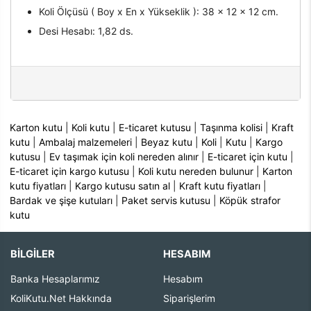
Koli Ölçüsü ( Boy x En x Yükseklik ): 38 x 12 x 12 cm.
Desi Hesabı: 1,82 ds.
Karton kutu
|
Koli kutu
|
E-ticaret kutusu
|
Taşınma kolisi
|
Kraft
kutu
|
Ambalaj malzemeleri
|
Beyaz kutu
|
Koli
|
Kutu
|
Kargo
kutusu
|
Ev taşımak için koli nereden alınır
|
E-ticaret için kutu
|
E-ticaret için kargo kutusu
|
Koli kutu nereden bulunur
|
Karton
kutu fiyatları
|
Kargo kutusu satın al
|
Kraft kutu fiyatları
|
Bardak ve şişe kutuları
|
Paket servis kutusu
|
Köpük strafor
kutu
BİLGİLER
HESABIM
Banka Hesaplarımız
Hesabım
KoliKutu.Net Hakkında
Siparişlerim