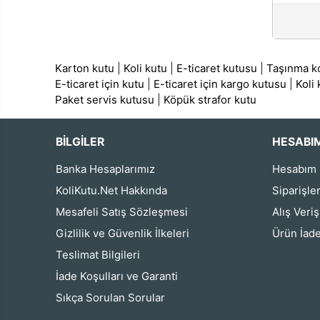
Karton kutu
|
Koli kutu
|
E-ticaret kutusu
|
Taşınma ko
E-ticaret için kutu
|
E-ticaret için kargo kutusu
|
Koli
Paket servis kutusu
|
Köpük strafor kutu
BİLGİLER
HESABI
Banka Hesaplarımız
Hesabım
KoliKutu.Net Hakkında
Siparişle
Mesafeli Satış Sözleşmesi
Alış Veri
Gizlilik ve Güvenlik İlkeleri
Ürün İade
Teslimat Bilgileri
İade Koşulları ve Garanti
Sıkça Sorulan Sorular