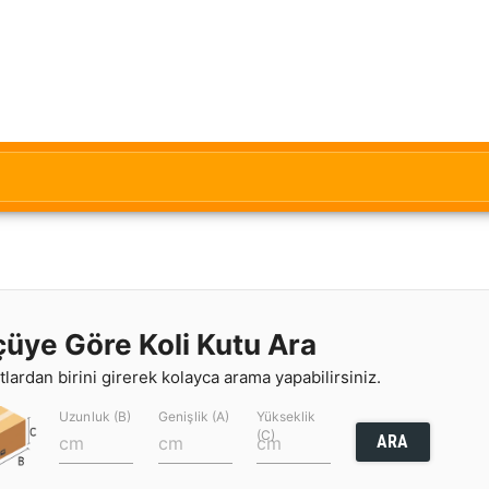
çüye Göre Koli Kutu Ara
lardan birini girerek kolayca arama yapabilirsiniz.
Uzunluk (B)
Genişlik (A)
Yükseklik
(C)
ARA