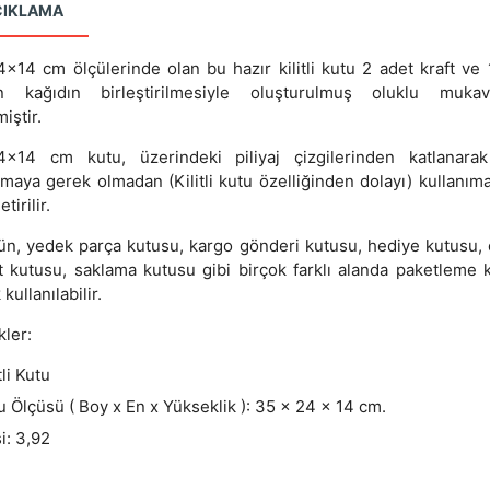
ÇIKLAMA
x14 cm ölçülerinde olan bu hazır kilitli kutu 2 adet kraft ve 
n kağıdın birleştirilmesiyle oluşturulmuş oluklu mukav
miştir.
x14 cm kutu, üzerindeki piliyaj çizgilerinden katlanara
nmaya gerek olmadan (Kilitli kutu özelliğinden dolayı) kullanıma
tirilir.
ün, yedek parça kutusu, kargo gönderi kutusu, hediye kutusu, 
et kutusu, saklama kutusu gibi birçok farklı alanda paketleme 
 kullanılabilir.
kler:
tli Kutu
u Ölçüsü ( Boy x En x Yükseklik ): 35 x 24 x 14 cm.
i: 3,92