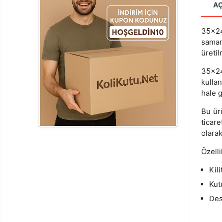
A
35x24
sama
üretil
35x24
kulla
hale ge
Bu ür
ticar
olarak
Özelli
Kili
Kut
Des