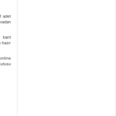
1 adet
vadan
k bant
 hazır
online
kutusu