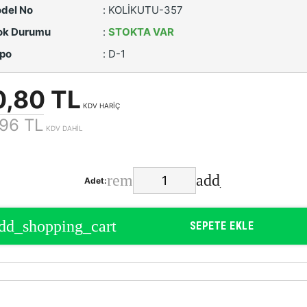
del No
:
KOLİKUTU-357
ok Durumu
:
STOKTA VAR
po
:
D-1
0,80 TL
KDV HARİÇ
96 TL
KDV DAHİL
Adet:
SEPETE EKLE