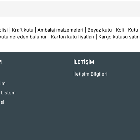
lisi
|
Kraft kutu
|
Ambalaj malzemeleri
|
Beyaz kutu
|
Koli
|
Kutu
 kutu nereden bulunur
|
Karton kutu fiyatları
|
Kargo kutusu satın
M
İLETIŞIM
İletişim Bilgileri
rim
ş Listem
si