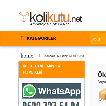
KATEGORILER
home
35x24x14 Hazır Kilitli Kutu
KOLİKUTU.NET MÜŞTERİ
HİZMETLERİ
Öl
Boyut