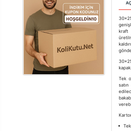
A
30x25
genişl
kraf
üretil
kaldı
gönder
30x25
kapakl
Tek o
satın
edilec
bakab
verebi
Karton
Tek