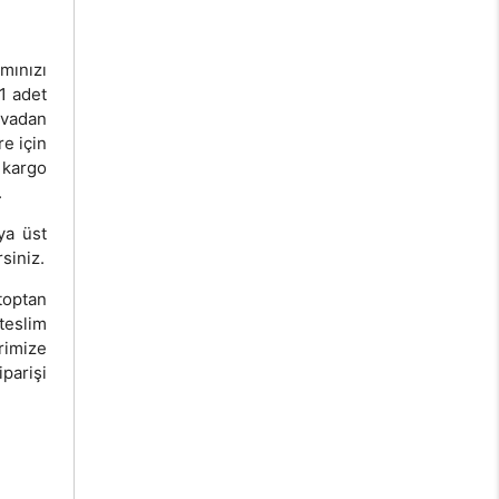
mınızı
 1 adet
vadan
re için
 kargo
.
ya üst
siniz.
toptan
teslim
erimize
parişi