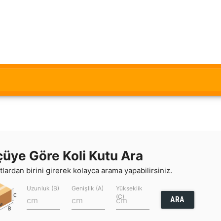
çüye Göre Koli Kutu Ara
lardan birini girerek kolayca arama yapabilirsiniz.
Uzunluk (B)
Genişlik (A)
Yükseklik
(C)
ARA