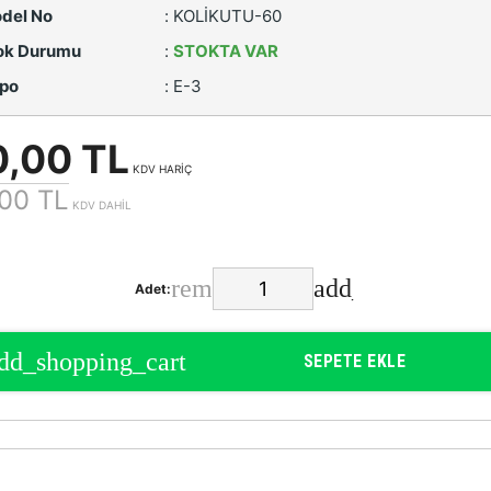
del No
:
KOLİKUTU-60
ok Durumu
:
STOKTA VAR
po
:
E-3
0,00 TL
KDV HARİÇ
00 TL
KDV DAHİL
Adet:
SEPETE EKLE