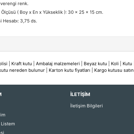
verengi renk.
i Ölçüsü ( Boy x En x Yükseklik ): 30 x 25 x 15 cm.
i Hesabı: 3,75 ds.
lisi
|
Kraft kutu
|
Ambalaj malzemeleri
|
Beyaz kutu
|
Koli
|
Kutu
 kutu nereden bulunur
|
Karton kutu fiyatları
|
Kargo kutusu satın
M
İLETIŞIM
İletişim Bilgileri
rim
ş Listem
si