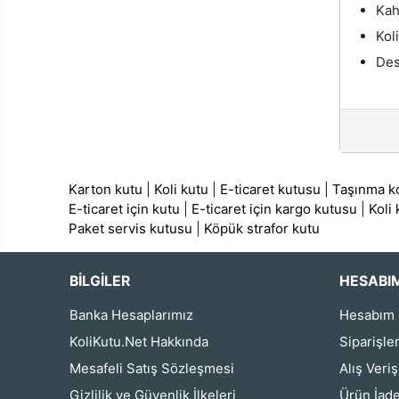
Kah
Kol
Des
Karton kutu
|
Koli kutu
|
E-ticaret kutusu
|
Taşınma ko
E-ticaret için kutu
|
E-ticaret için kargo kutusu
|
Koli
Paket servis kutusu
|
Köpük strafor kutu
BİLGİLER
HESABI
Banka Hesaplarımız
Hesabım
KoliKutu.Net Hakkında
Siparişle
Mesafeli Satış Sözleşmesi
Alış Veri
Gizlilik ve Güvenlik İlkeleri
Ürün İade