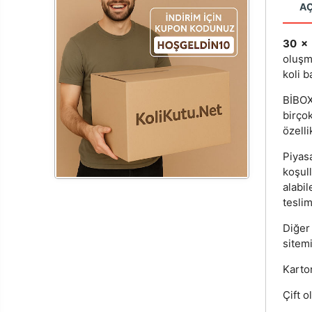
A
30 x
oluşm
koli b
BİBOX®
birçok
özelli
Piyas
koşul
alabi
teslim
Diğer
sitemi
Karton
Çift o