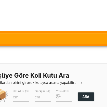
çüye Göre Koli Kutu Ara
lardan birini girerek kolayca arama yapabilirsiniz.
Uzunluk (B)
Genişlik (A)
Yükseklik
(C)
ARA