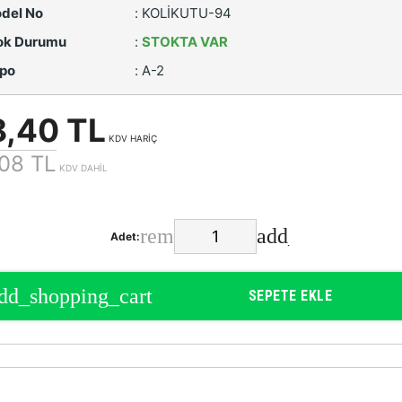
del No
:
KOLİKUTU-94
ok Durumu
:
STOKTA VAR
po
:
A-2
8,40 TL
KDV HARİÇ
08 TL
KDV DAHİL
Adet:
SEPETE EKLE