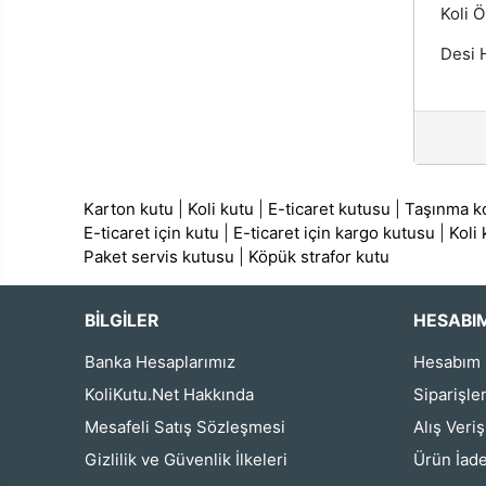
Koli Ö
Desi H
Karton kutu
|
Koli kutu
|
E-ticaret kutusu
|
Taşınma ko
E-ticaret için kutu
|
E-ticaret için kargo kutusu
|
Koli
Paket servis kutusu
|
Köpük strafor kutu
BİLGİLER
HESABI
Banka Hesaplarımız
Hesabım
KoliKutu.Net Hakkında
Siparişle
Mesafeli Satış Sözleşmesi
Alış Veri
Gizlilik ve Güvenlik İlkeleri
Ürün İade