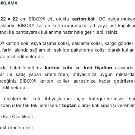
ÇIKLAMA
 22 x 22
cm BİBOX® çift oluklu
karton koli
, BC dalga muka
aktadır. BİBOX® karton koli ürünümüzü, alt veya üst kapakla
andı ile bantlayarak kullanıma hazır hale getirilebilirsiniz.
 karton koli, eşya taşıma kolisi, saklama kolisi, kargo gönderi
 farklı alanda sağlam bir şekilde paketleme kolisi olarak kullanı
kte imal edilmektedir.
ada bulabileceğiniz
karton kutu
ve
koli fiyatları
arasında 
lar ile satış yapan sitemizden, ihtiyacınıza uygun miktarda
leceğiniz BİBOX® karton koliler, adresinize kadar getirilere
 edilmektedir.
 ölçülerdeki koli ihtiyaçlarınız için kategorilerimize baka
zden ister tek tek, isterseniz
toptan
olarak koli siparişi verebilir
 Koli Özellikleri :
luklu karton koli.