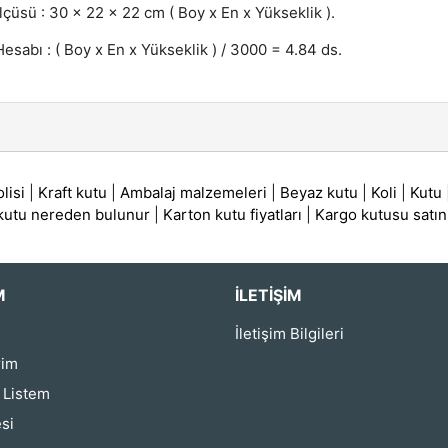
lçüsü : 30 x 22 x 22 cm ( Boy x En x Yükseklik ).
esabı : ( Boy x En x Yükseklik ) / 3000 = 4.84 ds.
lisi
|
Kraft kutu
|
Ambalaj malzemeleri
|
Beyaz kutu
|
Koli
|
Kutu
 kutu nereden bulunur
|
Karton kutu fiyatları
|
Kargo kutusu satın
M
İLETIŞIM
İletişim Bilgileri
rim
ş Listem
si