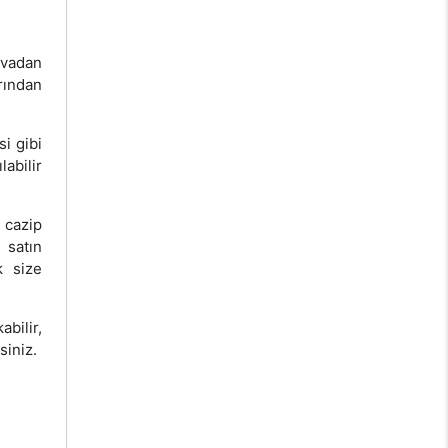
vvadan
rından
si gibi
labilir
cazip
 satın
k size
bilir,
siniz.