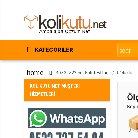
KATEGORILER
home
30x22x22 cm Koli Testliner Çift Oluklu
KOLİKUTU.NET MÜŞTERİ
HİZMETLERİ
Öl
Boyut