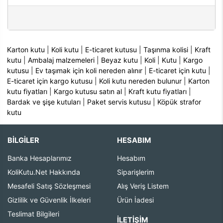
Karton kutu
|
Koli kutu
|
E-ticaret kutusu
|
Taşınma kolisi
|
Kraft
kutu
|
Ambalaj malzemeleri
|
Beyaz kutu
|
Koli
|
Kutu
|
Kargo
kutusu
|
Ev taşımak için koli nereden alınır
|
E-ticaret için kutu
|
E-ticaret için kargo kutusu
|
Koli kutu nereden bulunur
|
Karton
kutu fiyatları
|
Kargo kutusu satın al
|
Kraft kutu fiyatları
|
Bardak ve şişe kutuları
|
Paket servis kutusu
|
Köpük strafor
kutu
BİLGİLER
HESABIM
Banka Hesaplarımız
Hesabım
KoliKutu.Net Hakkında
Siparişlerim
Mesafeli Satış Sözleşmesi
Alış Veriş Listem
Gizlilik ve Güvenlik İlkeleri
Ürün İadesi
Teslimat Bilgileri
İLETIŞIM