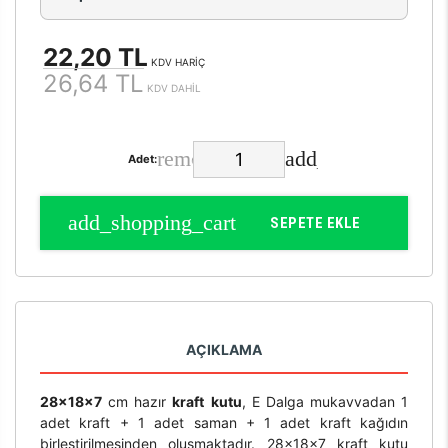
22,20 TL
KDV HARİÇ
26,64 TL
KDV DAHİL
Adet:
SEPETE EKLE
AÇIKLAMA
28x18x7
cm hazır
kraft
kutu
, E Dalga mukavvadan 1
adet kraft + 1 adet saman + 1 adet kraft kağıdın
birleştirilmesinden oluşmaktadır. 28x18x7 kraft kutu