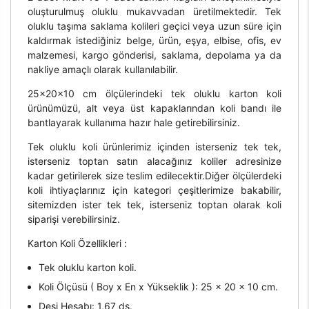
oluşturulmuş oluklu mukavvadan üretilmektedir. Tek
oluklu taşıma saklama kolileri geçici veya uzun süre için
kaldırmak istediğiniz belge, ürün, eşya, elbise, ofis, ev
malzemesi, kargo gönderisi, saklama, depolama ya da
nakliye amaçlı olarak kullanılabilir.
25x20x10 cm ölçülerindeki tek oluklu karton koli
ürünümüzü, alt veya üst kapaklarından koli bandı ile
bantlayarak kullanıma hazır hale getirebilirsiniz.
Tek oluklu koli ürünlerimiz içinden isterseniz tek tek,
isterseniz toptan satın alacağınız koliler adresinize
kadar getirilerek size teslim edilecektir.Diğer ölçülerdeki
koli ihtiyaçlarınız için kategori çeşitlerimize bakabilir,
sitemizden ister tek tek, isterseniz toptan olarak koli
siparişi verebilirsiniz.
Karton Koli Özellikleri :
Tek oluklu karton koli.
Koli Ölçüsü ( Boy x En x Yükseklik ): 25 x 20 x 10 cm.
Desi Hesabı: 1,67 ds.