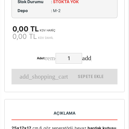
Stok Durumu
:
STOKTA YOK
Depo
:
M-2
0,00 TL
KDV HARİÇ
0,00 TL
KDV DAHİL
Adet:
SEPETE EKLE
AÇIKLAMA
25x17x17
cm 6 göz seperatörlü beyaz
bardak kutusu
,