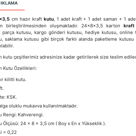
ÇIKLAMA
x3,5
cm hazır kraft
kutu
, 1 adet kraft + 1 adet saman + 1 adet
ın birleştirilmesinden oluşmaktadır. 24x8x3,5 karton
kraft
 parça kutusu, kargo gönderi kutusu, hediye kutusu, online t
u, saklama kutusu gibi birçok farklı alanda paketleme kutusu 
labilir.
 kutu çeşitlerimiz adresinize kadar getirilerek size teslim edilec
 Kutu Özellikleri:
r kilitli kutu.
t.
ite: KSK.
alga oluklu mukavva kullanılmaktadır.
u Rengi: Kahverengi.
u Ölçüsü: 24 x 8 x 3,5 cm ( Boy x En x Yükseklik ).
i = 0,22