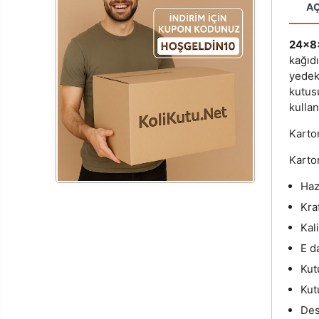
A
24x8
kağıd
yedek
kutus
kullanı
Karton
Karton
Hazı
Kraf
Kal
E d
Kut
Kut
Des