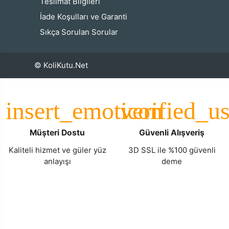
Teslimat Bilgileri
İade Koşulları ve Garanti
Sıkça Sorulan Sorular
© KoliKutu.Net
Müşteri Dostu
Güvenli Alışveriş
Kaliteli hizmet ve güler yüz
3D SSL ile %100 güvenli
anlayışı
deme