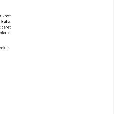
 kraft
 kutu
,
icaret
olarak
ektir.