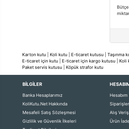
Bütçe
miktar
Karton kutu
|
Koli kutu
|
E-ticaret kutusu
|
Taşınma ko
E-ticaret için kutu
|
E-ticaret için kargo kutusu
|
Koli
Paket servis kutusu
|
Köpük strafor kutu
BİLGİLER
HESABI
Banka Hesaplarımız
Hesabım
KoliKutu.Net Hakkında
Siparişle
Mesafeli Satış Sözleşmesi
Alış Veri
Gizlilik ve Güvenlik İlkeleri
Ürün İade