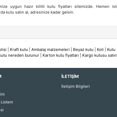
nize uygun hazır kilitli kutu fiyatları sitemizde. Hemen ist
da kutu satın al, adresinize kadar gelsin.
lisi
|
Kraft kutu
|
Ambalaj malzemeleri
|
Beyaz kutu
|
Koli
|
Kutu
 kutu nereden bulunur
|
Karton kutu fiyatları
|
Kargo kutusu satın
M
İLETIŞIM
İletişim Bilgileri
rim
ş Listem
si