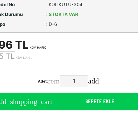
del No
:
KOLİKUTU-304
ok Durumu
:
STOKTA VAR
po
:
D-6
96 TL
KDV HARİÇ
5 TL
KDV DAHİL
Adet:
SEPETE EKLE