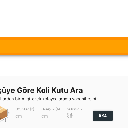
çüye Göre Koli Kutu Ara
lardan birini girerek kolayca arama yapabilirsiniz.
Uzunluk (B)
Genişlik (A)
Yükseklik
(C)
ARA