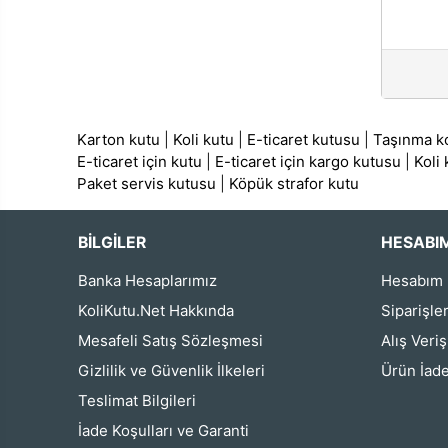
Karton kutu
|
Koli kutu
|
E-ticaret kutusu
|
Taşınma ko
E-ticaret için kutu
|
E-ticaret için kargo kutusu
|
Koli
Paket servis kutusu
|
Köpük strafor kutu
BİLGİLER
HESABI
Banka Hesaplarımız
Hesabım
KoliKutu.Net Hakkında
Siparişle
Mesafeli Satış Sözleşmesi
Alış Veri
Gizlilik ve Güvenlik İlkeleri
Ürün İade
Teslimat Bilgileri
İade Koşulları ve Garanti