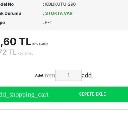
del No
:
KOLİKUTU-290
ok Durumu
:
STOKTA VAR
po
:
F-1
,60 TL
KDV HARİÇ
72 TL
KDV DAHİL
Adet:
SEPETE EKLE