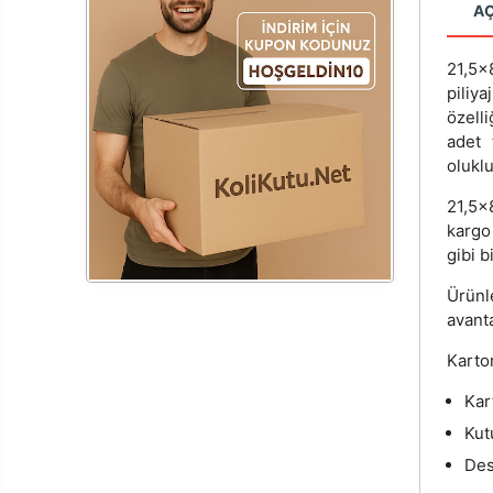
A
21,5x
piliya
özelli
adet 
olukl
21,5x
kargo
gibi b
Ürünl
avanta
Karton
Kar
Kut
Desi