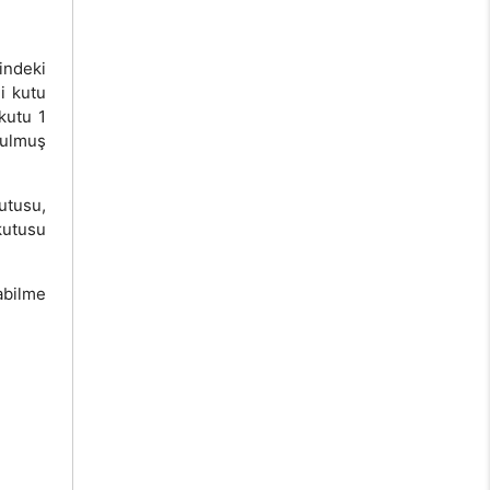
indeki
li kutu
 kutu 1
rulmuş
utusu,
kutusu
abilme