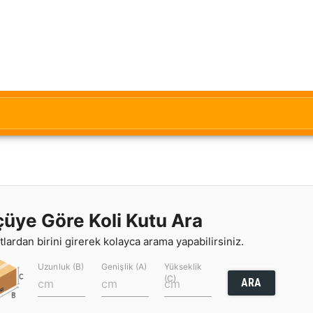
çüye Göre Koli Kutu Ara
lardan birini girerek kolayca arama yapabilirsiniz.
Uzunluk (B)
Genişlik (A)
Yükseklik
(C)
ARA