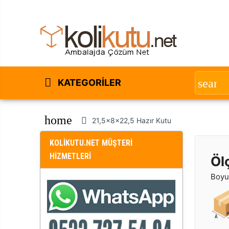
KATEGORILER
home
21,5x8x22,5 Hazır Kutu
KOLİKUTU.NET MÜŞTERİ
HİZMETLERİ
Öl
Boyut