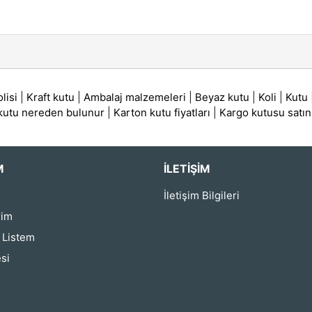
lisi
|
Kraft kutu
|
Ambalaj malzemeleri
|
Beyaz kutu
|
Koli
|
Kutu
 kutu nereden bulunur
|
Karton kutu fiyatları
|
Kargo kutusu satın
M
İLETIŞIM
İletişim Bilgileri
rim
ş Listem
si