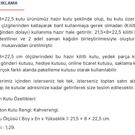
ÇIKLAMA
8x22,5 kutu ürünümüz hazır kutu şeklinde olup, bu kutu üzer
j çizgilerinden katlayarak bant kullanmaya gerek olmadan (Kilit
ğinden dolayı) kullanıma hazır hale getirilir. 21,5x8x22,5 kilitli
testliner ve 2 adet saman kağıdın birleştirilmesiyle oluştu
u mukavvadan üretilmiştir.
8x22,5 cm ölçülerindeki bu hazır kilitli kutu, yedek parça k
 gönderi kutusu, hediye kutusu, online ticaret kutusu, saklama 
irçok farklı alanda paketleme kutusu olarak kullanılabilir.
erimiz içinden isterseniz tek tek, isterseniz toptan satın al
jı ile kutular adresinize kadar getirilerek size teslim edilecektir.
 Kutu Özellikleri:
ton Kutu Rengi: Kahverengi.
u Ölçüsü ( Boy x En x Yükseklik ): 21,5 x 8 x 22,5 cm.
 : 1,29.