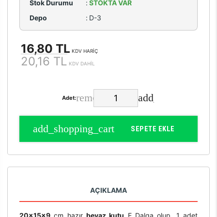
Stok Durumu
:
STOKTA VAR
Depo
:
D-3
16,80 TL
KDV HARİÇ
20,16 TL
KDV DAHİL
Adet:
SEPETE EKLE
AÇIKLAMA
20x15x9
cm hazır
beyaz kutu
E Dalga olup, 1 adet