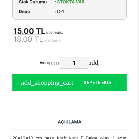
Stok Durumu
:
STOKTA VAR
Depo
:
D-1
15,00 TL
KDV HARİÇ
18,00 TL
KDV DAHİL
Adet:
SEPETE EKLE
AÇIKLAMA
20x10x10 cm hazır kraft kutu E Dalga olup, 1 adet