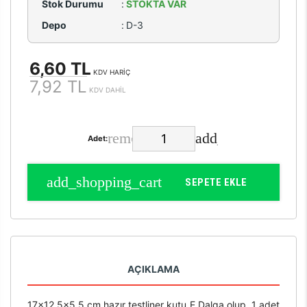
Stok Durumu
:
STOKTA VAR
Depo
:
D-3
6,60 TL
KDV HARİÇ
7,92 TL
KDV DAHİL
Adet:
SEPETE EKLE
AÇIKLAMA
17x12,5x5,5 cm hazır testliner kutu E Dalga olup, 1 adet