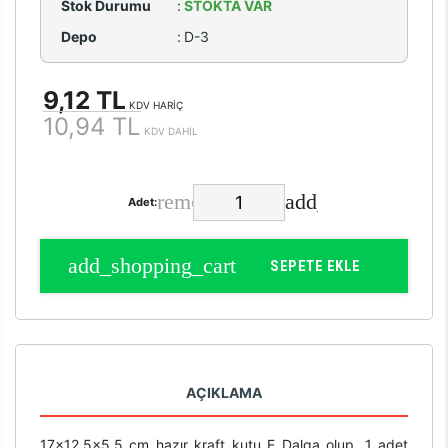
Stok Durumu
:
STOKTA VAR
Depo
:
D-3
9,12 TL
KDV HARİÇ
10,94 TL
KDV DAHİL
Adet:
SEPETE EKLE
AÇIKLAMA
17x12,5x5,5 cm hazır kraft kutu E Dalga olup, 1 adet