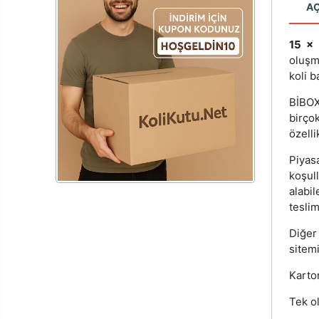
A
15 x
oluşm
koli b
BİBOX®
birçok
özelli
Piyas
koşul
alabi
teslim
Diğer
sitemi
Karton
Tek ol