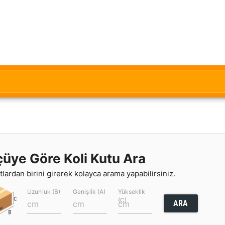
çüye Göre Koli Kutu Ara
lardan birini girerek kolayca arama yapabilirsiniz.
Uzunluk (B)
Genişlik (A)
Yükseklik
(C)
ARA