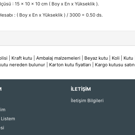
lçüsü : 15 x 10 x 10 cm ( Boy x En x Yükseklik ).
esabı : ( Boy x En x Yükseklik ) / 3000 = 0.50 ds.
lisi
|
Kraft kutu
|
Ambalaj malzemeleri
|
Beyaz kutu
|
Koli
|
Kutu
 kutu nereden bulunur
|
Karton kutu fiyatları
|
Kargo kutusu satın
M
İLETIŞIM
İletişim Bilgileri
rim
ş Listem
si