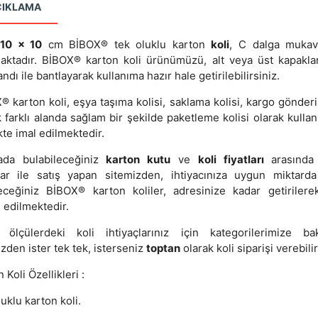
ÇIKLAMA
 10 x 10
cm BİBOX® tek oluklu karton
koli
, C dalga muka
aktadır. BİBOX® karton koli ürünümüzü, alt veya üst kapakla
andı ile bantlayarak kullanıma hazır hale getirilebilirsiniz.
 karton koli, eşya taşıma kolisi, saklama kolisi, kargo gönderi
 farklı alanda sağlam bir şekilde paketleme kolisi olarak kullanı
kte imal edilmektedir.
ada bulabileceğiniz
karton kutu
ve
koli fiyatları
arasında 
lar ile satış yapan sitemizden, ihtiyacınıza uygun miktarda
leceğiniz BİBOX® karton koliler, adresinize kadar getirilere
 edilmektedir.
 ölçülerdeki koli ihtiyaçlarınız için kategorilerimize baka
zden ister tek tek, isterseniz
toptan
olarak koli siparişi verebilir
 Koli Özellikleri :
uklu karton koli.