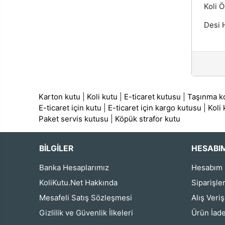
Koli Ö
Desi H
Karton kutu
|
Koli kutu
|
E-ticaret kutusu
|
Taşınma ko
E-ticaret için kutu
|
E-ticaret için kargo kutusu
|
Koli
Paket servis kutusu
|
Köpük strafor kutu
BİLGİLER
HESABI
Banka Hesaplarımız
Hesabım
KoliKutu.Net Hakkında
Siparişle
Mesafeli Satış Sözleşmesi
Alış Veri
Gizlilik ve Güvenlik İlkeleri
Ürün İade