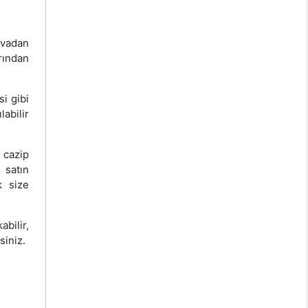
vvadan
rından
si gibi
labilir
cazip
 satın
k size
bilir,
siniz.