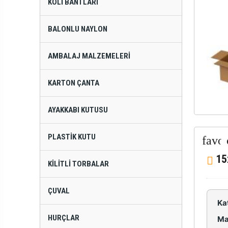
KOLI BANTLARI
BALONLU NAYLON
AMBALAJ MALZEMELERI
KARTON ÇANTA
AYAKKABI KUTUSU
PLASTIK KUTU
15
KILITLI TORBALAR
ÇUVAL
Ka
HURÇLAR
Ma