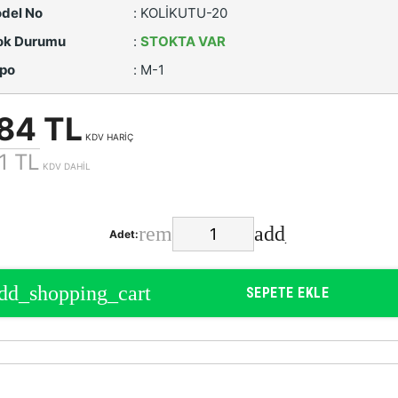
del No
:
KOLİKUTU-20
ok Durumu
:
STOKTA VAR
po
:
M-1
84 TL
KDV HARİÇ
1 TL
KDV DAHİL
Adet:
SEPETE EKLE