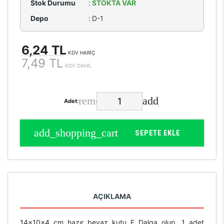
Stok Durumu
:
STOKTA VAR
Depo
:
D-1
6,24 TL
KDV HARİÇ
7,49 TL
KDV DAHİL
Adet:
SEPETE EKLE
AÇIKLAMA
14x10x4 cm hazır beyaz kutu E Dalga olup, 1 adet