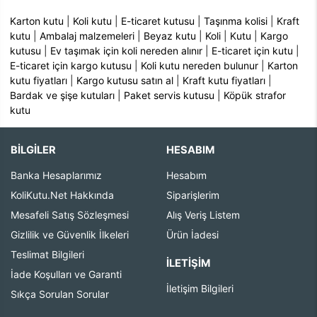
Karton kutu
|
Koli kutu
|
E-ticaret kutusu
|
Taşınma kolisi
|
Kraft
kutu
|
Ambalaj malzemeleri
|
Beyaz kutu
|
Koli
|
Kutu
|
Kargo
kutusu
|
Ev taşımak için koli nereden alınır
|
E-ticaret için kutu
|
E-ticaret için kargo kutusu
|
Koli kutu nereden bulunur
|
Karton
kutu fiyatları
|
Kargo kutusu satın al
|
Kraft kutu fiyatları
|
Bardak ve şişe kutuları
|
Paket servis kutusu
|
Köpük strafor
kutu
BİLGİLER
HESABIM
Banka Hesaplarımız
Hesabım
KoliKutu.Net Hakkında
Siparişlerim
Mesafeli Satış Sözleşmesi
Alış Veriş Listem
Gizlilik ve Güvenlik İlkeleri
Ürün İadesi
Teslimat Bilgileri
İLETIŞIM
İade Koşulları ve Garanti
İletişim Bilgileri
Sıkça Sorulan Sorular